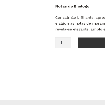
Notas do Enólogo
Cor salmão brilhante, apre
e algumas notas de morang
revela-se elegante, amplo
Quantidade
de
Herdade
da
Comporta
Rosé
2024