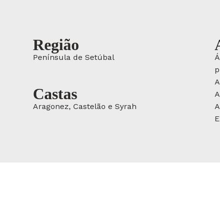
Região
Península de Setúbal
Á
p
A
Castas
A
Aragonez, Castelão e Syrah
A
E